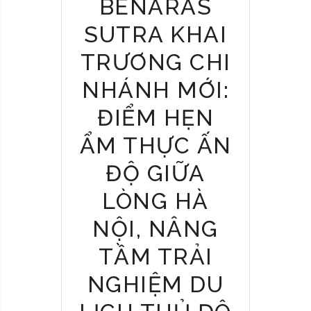
BENARAS
C
R
SUTRA KHAI
S
A
TRƯƠNG CHI
R
Y
NHÁNH MỚI:
C
ĐIỂM HẸN
E
L
ẨM THỰC ẤN
E
B
ĐỘ GIỮA
R
LÒNG HÀ
A
T
NỘI, NÂNG
I
O
TẦM TRẢI
N
NGHIỆM DU
A
T