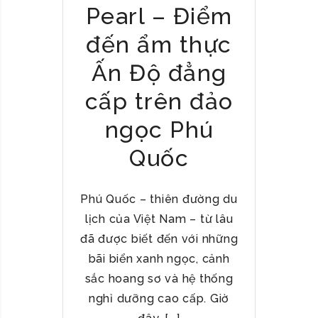
Pearl – Điểm
C
I
đến ẩm thực
N
D
Ấn Độ đẳng
I
cấp trên đảo
A
N
ngọc Phú
C
U
Quốc
I
S
I
Phú Quốc – thiên đường du
N
lịch của Việt Nam – từ lâu
E
đã được biết đến với những
A
bãi biển xanh ngọc, cảnh
T
sắc hoang sơ và hệ thống
B
nghỉ dưỡng cao cấp. Giờ
E
N