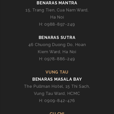
Ấ
BENARAS MANTRA
N
15, Trang Tien, Cua Nam Ward,
Đ
Ha Noi
Ộ
H: 0988-897-249
T
R
BENARAS SUTRA
O
N
46 Chuong Duong Do, Hoan
G
Kiem Ward, Ha Noi
T
H: 0978-886-249
Ừ
N
VUNG TAU
G
BENARAS MASALA BAY
M
The Pullman Hotel, 15 Thi Sach,
U
Ỗ
Vung Tau Ward, HCMC
N
H: 0909-842-476
G
CU CHI