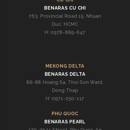
BENARAS CU CHI
763, Provincial Road 15, Nhuan
Duc, HCMC
H: 0978-889-647
MEKONG DELTA
BENARAS DELTA
86-88 Hoang Sa, Thoi Son Ward,
Dong Thap
H: 0971-250-117
PHU QUOC
BENARAS PEARL
179, 30/4 Street, Phu Quoc, An