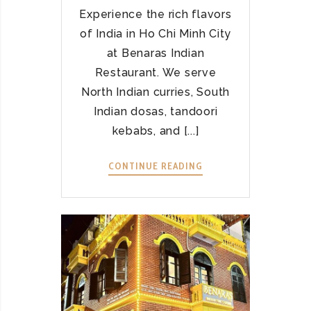
O
Experience the rich flavors
D
of India in Ho Chi Minh City
I
N
at Benaras Indian
V
Restaurant. We serve
I
North Indian curries, South
E
Indian dosas, tandoori
T
kebabs, and [...]
N
A
CONTINUE READING
A
M
U
–
T
H
H
E
E
A
N
L
T
T
I
H
C
Y