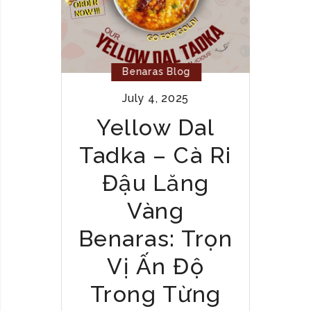
Ư
I
Ỡ
C
N
K
G
E
Benaras Blog
N
July 4, 2025
B
E
Yellow Dal
N
Tadka – Cà Ri
A
R
Đậu Lăng
A
S
Vàng
:
Benaras: Trọn
M
Ó
Vị Ấn Độ
N
G
Trong Từng
À