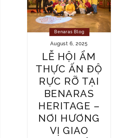
G
U
T
T
A
R
U
A
Benaras Blog
:
K
A
August 6, 2025
H
V
A
LỄ HỘI ẨM
I
I
B
THỰC ẤN ĐỘ
T
R
R
A
RỰC RỠ TẠI
Ư
N
Ơ
BENARAS
T
N
N
HERITAGE –
G
I
C
G
NƠI HƯƠNG
H
H
I
VỊ GIAO
T
N
O