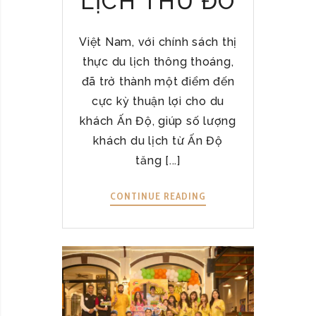
LỊCH THỦ ĐÔ
B
E
N
Việt Nam, với chính sách thị
A
thực du lịch thông thoáng,
R
đã trở thành một điểm đến
A
cực kỳ thuận lợi cho du
S
M
khách Ấn Độ, giúp số lượng
A
khách du lịch từ Ấn Độ
S
tăng [...]
A
L
CONTINUE READING
B
A
E
B
N
A
A
Y
R
V
A
U
S
N
S