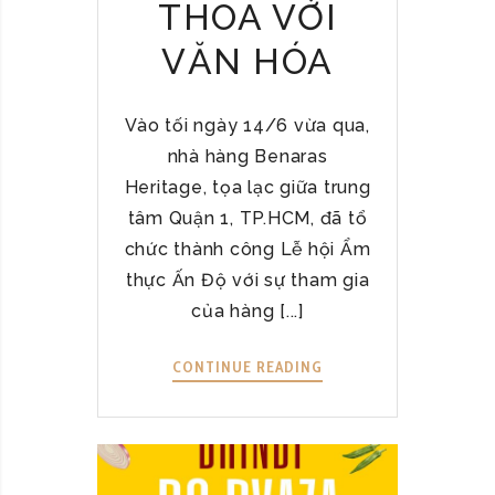
THOA VỚI
H
F
Á
I
VĂN HÓA
N
N
H
D
M
Vào tối ngày 14/6 vừa qua,
I
Ớ
A
nhà hàng Benaras
I
N
Heritage, tọa lạc giữa trung
:
C
tâm Quận 1, TP.HCM, đã tổ
Đ
U
I
chức thành công Lễ hội Ẩm
I
Ể
thực Ấn Độ với sự tham gia
S
M
của hàng [...]
I
H
N
Ẹ
E
CONTINUE READING
L
N
Ễ
Ẩ
H
M
Ộ
T
I
H