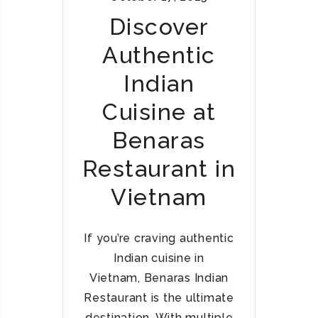
A
Y
Discover
U
Authentic
R
A
Indian
N
T
Cuisine at
S
Benaras
I
N
Restaurant in
H
A
Vietnam
N
O
I
If you’re craving authentic
B
Indian cuisine in
E
Vietnam, Benaras Indian
N
Restaurant is the ultimate
A
destination. With multiple