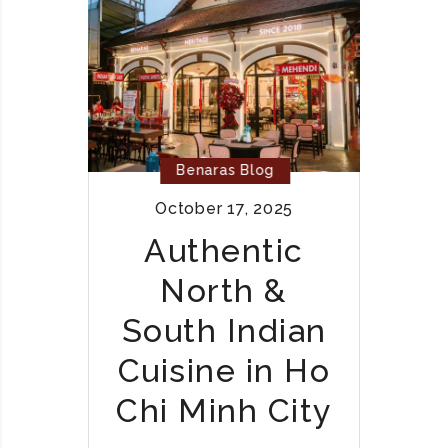
N
A
A
R
R
I
A
A
S
N
&
J
Benaras Blog
A
October 17, 2025
I
N
Authentic
I
North &
N
D
South Indian
I
A
Cuisine in Ho
N
Chi Minh City
F
O