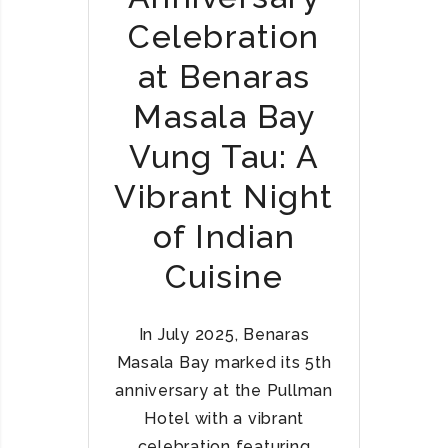
E
Đ
Celebration
T
Ế
N
N
at Benaras
A
Ẩ
M
Masala Bay
M
T
Vung Tau: A
H
Ự
Vibrant Night
C
of Indian
Ấ
N
Cuisine
Đ
Ộ
Đ
In July 2025, Benaras
Ẳ
Masala Bay marked its 5th
N
anniversary at the Pullman
G
Hotel with a vibrant
C
Ấ
celebration featuring