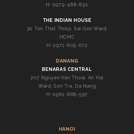
H: 0979-488-891
V
À
THE INDIAN HOUSE
N
G
30 Ton That Thiep, Sai Gon Ward,
B
HCMC
E
H: 0971-805-672
N
A
DANANG
R
BENARAS CENTRAL
A
207 Nguyen Van Thoai, An Hai
S
:
Ward, Son Tra, Da Nang
T
H: 0961-888-597
R
Ọ
N
V
Ị
HANOI