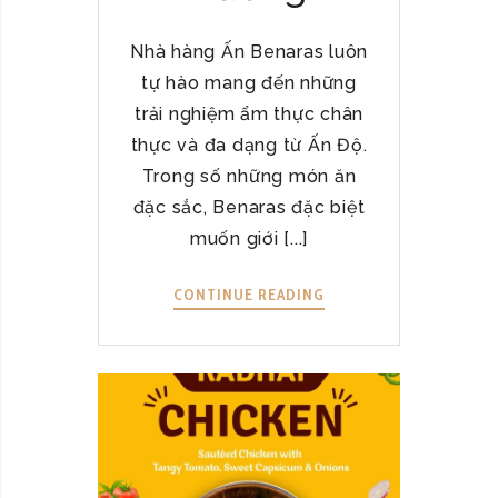
E
,
N
Nhà hàng Ấn Benaras luôn
N
A
Â
tự hào mang đến những
R
N
trải nghiệm ẩm thực chân
A
G
thực và đa dạng từ Ấn Độ.
S
T
H
Trong số những món ăn
Ầ
E
đặc sắc, Benaras đặc biệt
M
R
muốn giới [...]
T
I
R
T
Ả
CONTINUE READING
B
A
I
H
G
N
I
E
G
N
–
H
D
N
I
I
Ơ
Ệ
D
I
M
O
H