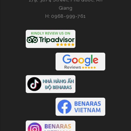
Giang
H: 0968-999-761