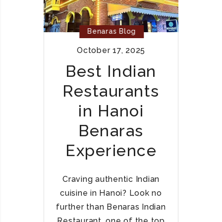
N
D
O
I
R
N
Benaras Blog
T
I
October 17, 2025
H
N
&
G
Best Indian
S
A
Restaurants
O
T
U
B
in Hanoi
T
E
H
N
Benaras
I
A
Experience
N
R
D
A
I
S
Craving authentic Indian
A
cuisine in Hanoi? Look no
N
C
further than Benaras Indian
U
Restaurant, one of the top