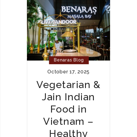
N
D
I
A
N
S
T
R
Benaras Blog
E
October 17, 2025
E
T
Vegetarian &
F
Jain Indian
O
O
Food in
D
Y
Vietnam –
O
Healthy
U