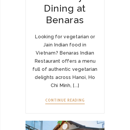
M
Dining at
U
S
Benaras
T
T
R
Looking for vegetarian or
Y
Jain Indian food in
I
Vietnam? Benaras Indian
N
Restaurant offers a menu
D
full of authentic vegetarian
A
delights across Hanoi, Ho
N
A
Chi Minh, [...]
N
G
CONTINUE READING
V
A
E
T
G
B
E
E
T