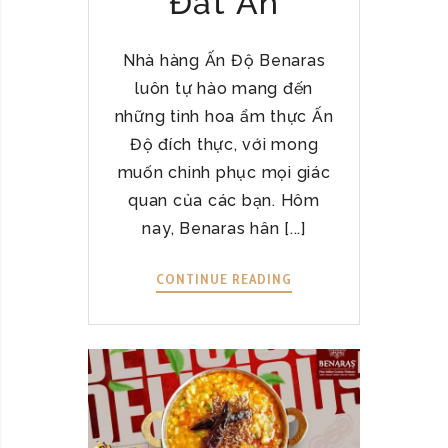
Đất Ấn
Ă
À
N
N
H
Nhà hàng Ấn Độ Benaras
H
Ó
luôn tự hào mang đến
T
A
Â
những tinh hoa ẩm thực Ấn
Y
Độ đích thực, với mong
Ấ
muốn chinh phục mọi giác
N
quan của các bạn. Hôm
Đ
nay, Benaras hân [...]
Ộ
N
CONTINUE READING
K
G
A
O
D
N
H
K
A
H
I
Ó
C
C
H