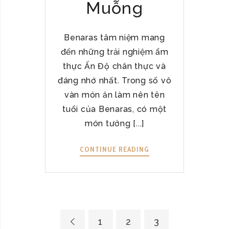
Muỗng
“
V
Ạ
Benaras tâm niệm mang
N
đến những trải nghiệm ẩm
N
G
thực Ấn Độ chân thực và
Ư
đáng nhớ nhất. Trong số vô
Ờ
vàn món ăn làm nên tên
I
tuổi của Benaras, có một
M
món tưởng [...]
Ê
”
CONTINUE READING
Y
V
E
Ớ
L
I
L
H
O
Ư
W
Ơ
1
2
3
D
N