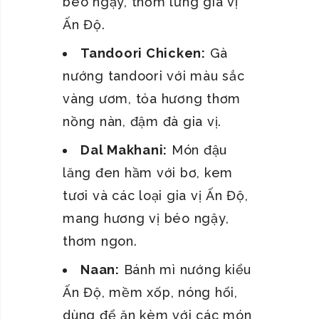
béo ngậy, thơm lừng gia vị
Ấn Độ.
Tandoori Chicken:
Gà
nướng tandoori với màu sắc
vàng ươm, tỏa hương thơm
nồng nàn, đậm đà gia vị.
Dal Makhani:
Món đậu
lăng đen hầm với bơ, kem
tươi và các loại gia vị Ấn Độ,
mang hương vị béo ngậy,
thơm ngon.
Naan:
Bánh mì nướng kiểu
Ấn Độ, mềm xốp, nóng hổi,
dùng để ăn kèm với các món