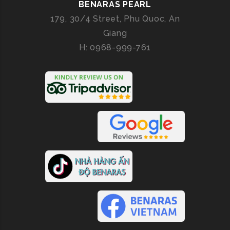
BENARAS PEARL
179, 30/4 Street, Phu Quoc, An
Giang
H: 0968-999-761