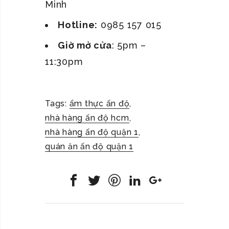
Minh
Hotline:
0985 157 015
Giờ mở cửa
: 5pm –
11:30pm
Tags:
ẩm thực ấn độ
,
nhà hàng ấn độ hcm
,
nhà hàng ấn độ quận 1
,
quán ăn ấn độ quận 1