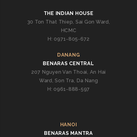
T
H
THE INDIAN HOUSE
Ú
30 Ton That Thiep, Sai Gon Ward,
V
HCMC
Ị
T
H: 0971-805-672
Ạ
I
DANANG
S
BENARAS CENTRAL
À
207 Nguyen Van Thoai, An Hai
I
Ward, Son Tra, Da Nang
G
H: 0961-888-597
Ò
N
–
T
R
HANOI
Ả
BENARAS MANTRA
I