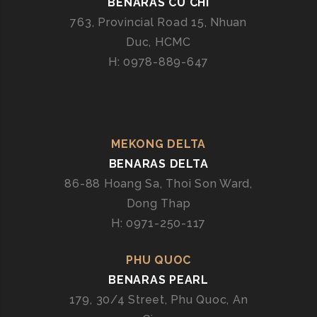
BENARAS CU CHI
Ù
763, Provincial Road 15, Nhuan
N
Duc, HCMC
G
H: 0978-889-647
B
E
N
A
R
MEKONG DELTA
A
BENARAS DELTA
S
86-88 Hoang Sa, Thoi Son Ward,
Dong Thap
H: 0971-250-117
PHU QUOC
BENARAS PEARL
179, 30/4 Street, Phu Quoc, An