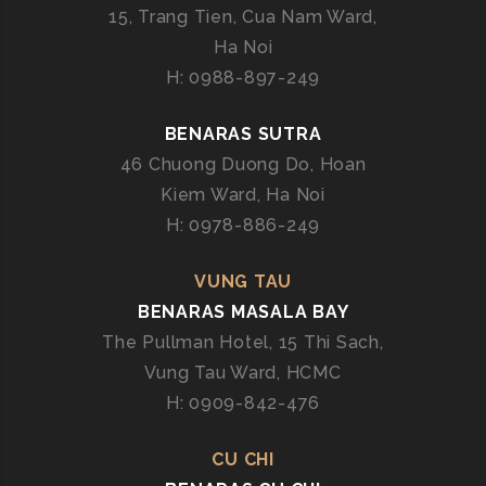
N
15, Trang Tien, Cua Nam Ward,
G
Ha Noi
H
H: 0988-897-249
I
Ệ
BENARAS SUTRA
M
46 Chuong Duong Do, Hoan
C
Kiem Ward, Ha Noi
O
O
H: 0978-886-249
K
I
VUNG TAU
N
BENARAS MASALA BAY
G
The Pullman Hotel, 15 Thi Sach,
C
Vung Tau Ward, HCMC
L
H: 0909-842-476
A
S
S
CU CHI
C