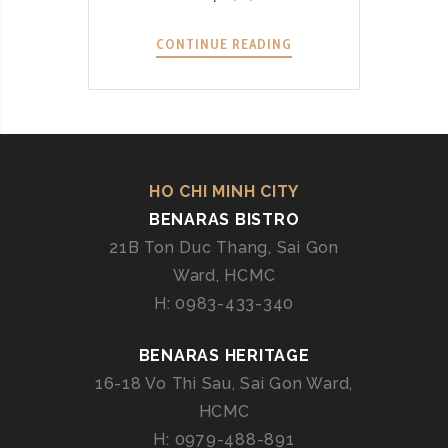
CONTINUE READING
W
O
R
K
S
H
O
HO CHI MINH CITY
P
BENARAS BISTRO
N
21B Ton Duc Thang, Sai Gon
Ấ
Ward, HCMC
U
H: 0983-433-340
Ă
N
BENARAS HERITAGE
Ấ
N
16-18 Vo Thi Sau, Sai Gon Ward,
Đ
HCMC
Ộ
H: 0979-488-891