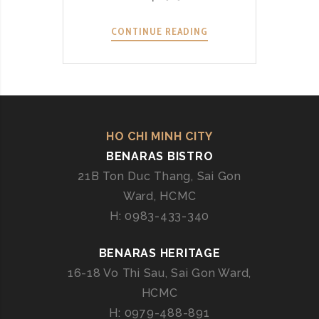
CONTINUE READING
W
O
R
K
S
H
O
HO CHI MINH CITY
P
BENARAS BISTRO
N
21B Ton Duc Thang, Sai Gon
Ấ
Ward, HCMC
U
H: 0983-433-340
Ă
N
BENARAS HERITAGE
Ấ
N
16-18 Vo Thi Sau, Sai Gon Ward,
Đ
HCMC
Ộ
H: 0979-488-891