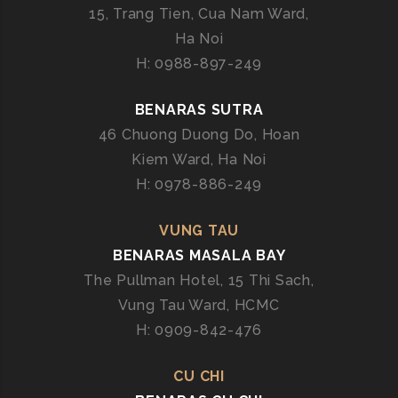
N
15, Trang Tien, Cua Nam Ward,
G
Ha Noi
H
H: 0988-897-249
I
Ệ
BENARAS SUTRA
M
46 Chuong Duong Do, Hoan
C
Kiem Ward, Ha Noi
O
O
H: 0978-886-249
K
I
VUNG TAU
N
BENARAS MASALA BAY
G
The Pullman Hotel, 15 Thi Sach,
C
Vung Tau Ward, HCMC
L
H: 0909-842-476
A
S
S
CU CHI
C