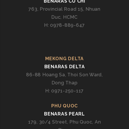
BENARAS CU CHI
Ù
763, Provincial Road 15, Nhuan
N
Duc, HCMC
G
H: 0978-889-647
B
E
N
A
R
MEKONG DELTA
A
BENARAS DELTA
S
86-88 Hoang Sa, Thoi Son Ward,
Dong Thap
H: 0971-250-117
PHU QUOC
BENARAS PEARL
179, 30/4 Street, Phu Quoc, An