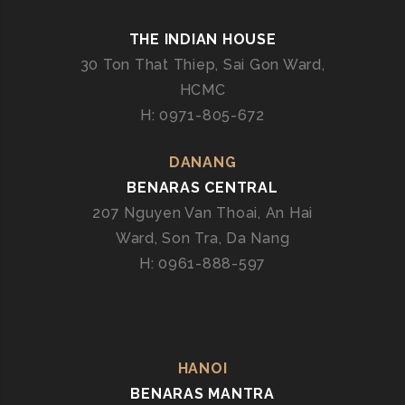
T
H
THE INDIAN HOUSE
Ú
30 Ton That Thiep, Sai Gon Ward,
V
HCMC
Ị
T
H: 0971-805-672
Ạ
I
DANANG
S
BENARAS CENTRAL
À
207 Nguyen Van Thoai, An Hai
I
Ward, Son Tra, Da Nang
G
H: 0961-888-597
Ò
N
–
T
R
HANOI
Ả
BENARAS MANTRA
I