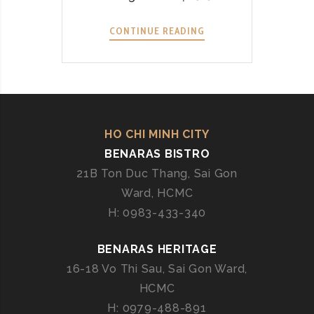
CONTINUE READING
G
A
L
A
D
I
N
HO CHI MINH CITY
N
BENARAS BISTRO
E
21B Ton Duc Thang, Sai Gon
R
Ward, HCMC
T
H: 0983-433-340
Ạ
I
BENARAS HERITAGE
B
E
16-18 Vo Thi Sau, Sai Gon Ward,
N
HCMC
A
H: 0979-488-891