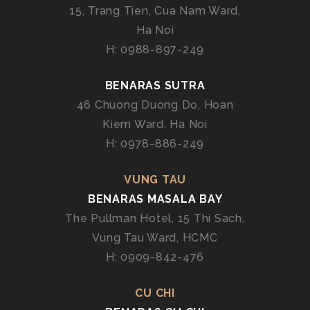
N
15, Trang Tien, Cua Nam Ward,
G
Ha Noi
Ẩ
H: 0988-897-249
M
T
BENARAS SUTRA
H
46 Chuong Duong Do, Hoan
Ự
Kiem Ward, Ha Noi
C
T
H: 0978-886-249
I
N
VUNG TAU
H
BENARAS MASALA BAY
H
The Pullman Hotel, 15 Thi Sach,
O
Vung Tau Ward, HCMC
A
H: 0909-842-476
&
K
H
CU CHI
Ô