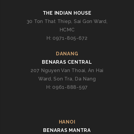
R
A
THE INDIAN HOUSE
S
30 Ton That Thiep, Sai Gon Ward,
:
HCMC
N
Â
H: 0971-805-672
N
G
DANANG
T
BENARAS CENTRAL
Ầ
207 Nguyen Van Thoai, An Hai
M
Ward, Son Tra, Da Nang
S
H: 0961-888-597
Ự
K
I
Ệ
N
HANOI
C
BENARAS MANTRA
Ù