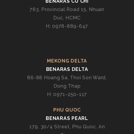
BENARAS CU CHI
N
763, Provincial Road 15, Nhuan
G
Duc, HCMC
G
H: 0978-889-647
I
A
N
Đ
Ộ
MEKONG DELTA
C
BENARAS DELTA
Đ
86-88 Hoang Sa, Thoi Son Ward,
Á
O
Dong Thap
H: 0971-250-117
PHU QUOC
BENARAS PEARL
179, 30/4 Street, Phu Quoc, An