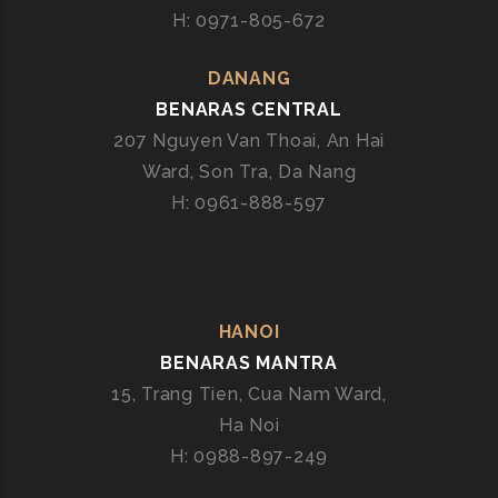
H: 0971-805-672
E
R
Ấ
DANANG
N
BENARAS CENTRAL
Đ
207 Nguyen Van Thoai, An Hai
Ộ
Ward, Son Tra, Da Nang
T
H: 0961-888-597
Ạ
I
Đ
À
N
HANOI
Ẵ
BENARAS MANTRA
N
15, Trang Tien, Cua Nam Ward,
G
–
Ha Noi
B
H: 0988-897-249
E