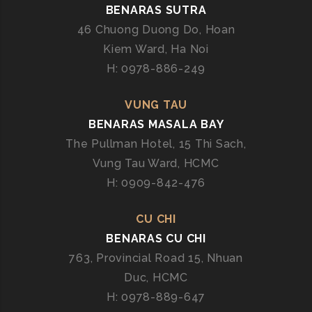
N
BENARAS SUTRA
A
46 Chuong Duong Do, Hoan
R
Kiem Ward, Ha Noi
A
H: 0978-886-249
S
C
E
VUNG TAU
N
BENARAS MASALA BAY
T
The Pullman Hotel, 15 Thi Sach,
R
Vung Tau Ward, HCMC
A
H: 0909-842-476
L
CU CHI
BENARAS CU CHI
763, Provincial Road 15, Nhuan
Duc, HCMC
H: 0978-889-647