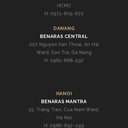
HCMC
E
R
H: 0971-805-672
Ấ
N
DANANG
Đ
BENARAS CENTRAL
Ộ
207 Nguyen Van Thoai, An Hai
T
Ward, Son Tra, Da Nang
Ạ
H: 0961-888-597
I
Đ
À
N
Ẵ
HANOI
N
BENARAS MANTRA
G
–
15, Trang Tien, Cua Nam Ward,
B
Ha Noi
E
H: 0988-897-249