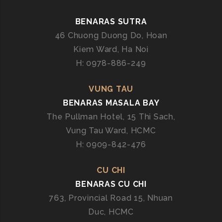
N
A
BENARAS SUTRA
R
46 Chuong Duong Do, Hoan
A
Kiem Ward, Ha Noi
S
C
H: 0978-886-249
E
N
VUNG TAU
T
BENARAS MASALA BAY
R
The Pullman Hotel, 15 Thi Sach,
A
Vung Tau Ward, HCMC
L
H: 0909-842-476
CU CHI
BENARAS CU CHI
763, Provincial Road 15, Nhuan
Duc, HCMC