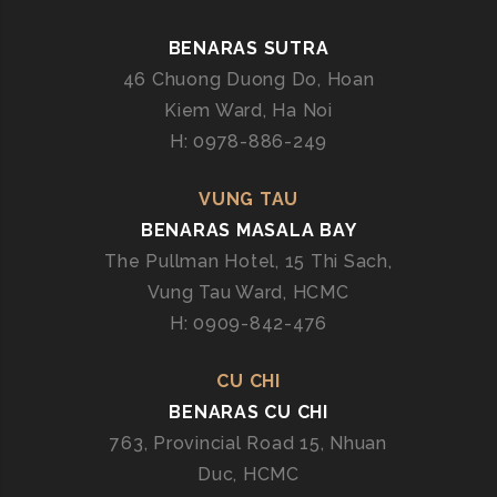
A
R
BENARAS SUTRA
A
46 Chuong Duong Do, Hoan
S
Kiem Ward, Ha Noi
S
U
H: 0978-886-249
T
R
VUNG TAU
A
BENARAS MASALA BAY
The Pullman Hotel, 15 Thi Sach,
Vung Tau Ward, HCMC
H: 0909-842-476
CU CHI
BENARAS CU CHI
763, Provincial Road 15, Nhuan
Duc, HCMC