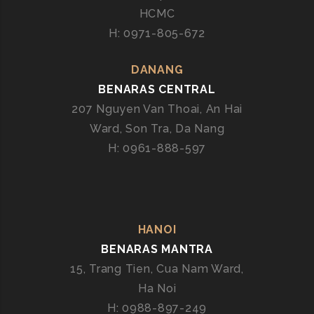
HCMC
E
R
H: 0971-805-672
Ấ
N
DANANG
Đ
BENARAS CENTRAL
Ộ
207 Nguyen Van Thoai, An Hai
T
Ward, Son Tra, Da Nang
Ạ
H: 0961-888-597
I
H
À
N
Ộ
HANOI
I
BENARAS MANTRA
–
B
15, Trang Tien, Cua Nam Ward,
E
Ha Noi
N
H: 0988-897-249